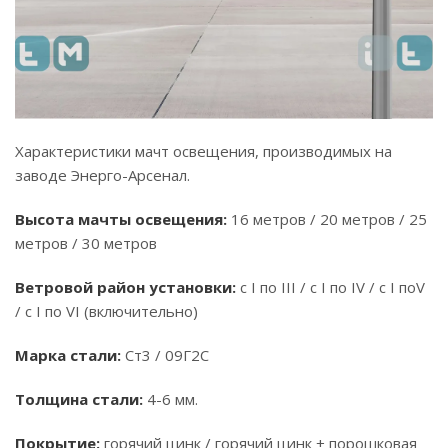
Характеристики мачт освещения, производимых на
заводе Энерго-Арсенал.
Высота мачты освещения:
16 метров / 20 метров / 25
метров / 30 метров
Ветровой район установки:
с I по III / с I по IV / с I поV
/ с I по VI (включительно)
Марка стали:
Ст3 / 09Г2С
Толщина стали:
4-6 мм.
Покрытие:
горячий цинк / горячий цинк + порошковая