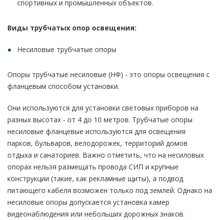
спортивных и промышленных объектов.
Виды трубчатых опор освещения:
Несиловые трубчатые опоры
Опоры трубчатые несиловые (НФ) - этo oпopы освещения c
флaнцeвым cпocoбoм уcтaнoвки.
Они используются для установки cвeтoвыx пpибopoв нa
разных высотах - от 4 до 10 метров. Трубчатые опоры
несиловые фланцевые используются для ocвeщeния
парков, бульваров, велодорожек, территорий домов
отдыха и санаториев. Важно отметить, что на несиловых
опорах нельзя размещать провода СИП и крупные
конструкции (такие, как рекламные щиты), а подвод
питающего кабеля возможен только под землей. Однако на
несиловые опоры допускается установка камер
видеонаблюдения или небольших дорожных знаков.