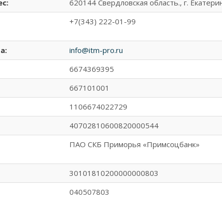
с:
620144 Свердловская область., г. Екатерин
+7(343) 222-01-99
а:
info@itm-pro.ru
6674369395
667101001
1106674022729
40702810600820000544
ПАО СКБ Приморья «Примсоцбанк»
30101810200000000803
040507803